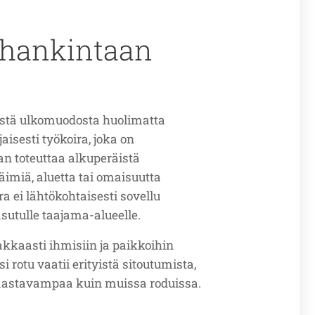
 hankintaan
estä ulkomuodosta huolimatta
aisesti työkoira, joka on
 toteuttaa alkuperäistä
äimiä, aluetta tai omaisuutta
a ei lähtökohtaisesti sovellu
asutulle taajama-alueelle.
kkaasti ihmisiin ja paikkoihin
i rotu vaatii erityistä sitoutumista,
 haastavampaa kuin muissa roduissa.