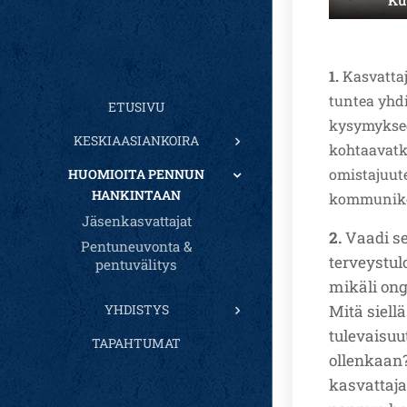
1.
Kasvattaj
tuntea yhd
ETUSIVU
kysymykseen
KESKIAASIANKOIRA
kohtaavatko
omistajuute
HUOMIOITA PENNUN
HANKINTAAN
kommunikoi
Jäsenkasvattajat
2.
Vaadi se
Pentuneuvonta &
terveystul
pentuvälitys
mikäli ong
Mitä siell
YHDISTYS
tulevaisuu
TAPAHTUMAT
ollenkaan?
kasvattaja