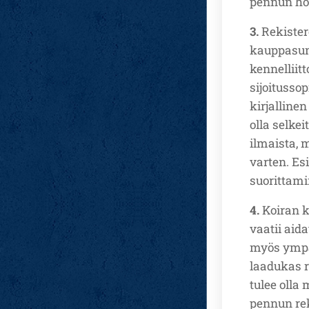
pennun hoi
3.
Rekister
kauppasum
kennelliit
sijoituss
kirjalline
olla selkei
ilmaista, 
varten. Es
suorittami
4.
Koiran k
vaatii aid
myös ympär
laadukas r
tulee olla
pennun rek