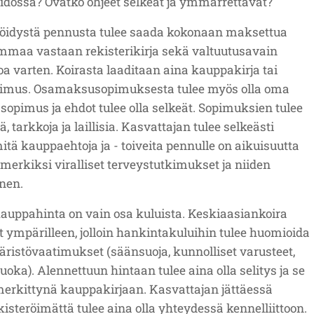
dossa? Ovatko ohjeet selkeät ja ymmärrettävät?
öidystä pennusta tulee saada kokonaan maksettua
maa vastaan rekisterikirja sekä valtuutusavain
toa varten. Koirasta laaditaan aina kauppakirja tai
opimus. Osamaksusopimuksesta tulee myös olla oma
n sopimus ja ehdot tulee olla selkeät. Sopimuksien tulee
tä, tarkkoja ja laillisia. Kasvattajan tulee selkeästi
mitä kauppaehtoja ja - toiveita pennulle on aikuisuutta
imerkiksi viralliset terveystutkimukset ja niiden
nen.
auppahinta on vain osa kuluista. Keskiaasiankoira
at ympärilleen, jolloin hankintakuluihin tulee huomioida
istövaatimukset (säänsuoja, kunnolliset varusteet,
uoka). Alennettuun hintaan tulee aina olla selitys ja se
 merkittynä kauppakirjaan. Kasvattajan jättäessä
isteröimättä tulee aina olla yhteydessä kennelliittoon.