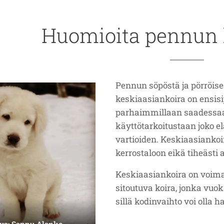
Huomioita pennun
Pennun söpöstä ja pörröis
keskiaasiankoira on ensisij
parhaimmillaan saadessaan
käyttötarkoitustaan joko el
vartioiden. Keskiaasiankoir
kerrostaloon eikä tiheästi 
Keskiaasiankoira on voima
sitoutuva koira, jonka vuoks
sillä kodinvaihto voi olla
va: Sannu Alanko