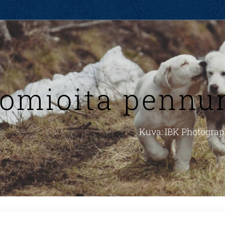
omioita pennu
Kuva: IBK Photogra