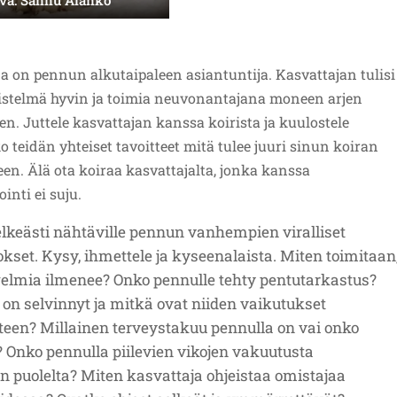
a on pennun alkutaipaleen asiantuntija. Kasvattajan tulisi
istelmä hyvin ja toimia neuvonantajana moneen arjen
. Juttele kasvattajan kanssa koirista ja kuulostele
 teidän yhteiset tavoitteet mitä tulee juuri sinun koiran
en. Älä ota koiraa kasvattajalta, jonka kanssa
nti ei suju.
lkeästi nähtäville pennun vanhempien viralliset
okset. Kysy, ihmettele ja kyseenalaista. Miten toimitaan
elmia ilmenee? Onko pennulle tehty pentutarkastus?
ä on selvinnyt ja mitkä ovat niiden vaikutukset
teen? Millainen terveystakuu pennulla on vai onko
 Onko pennulla piilevien vikojen vakuutusta
n puolelta? Miten kasvattaja ohjeistaa omistajaa