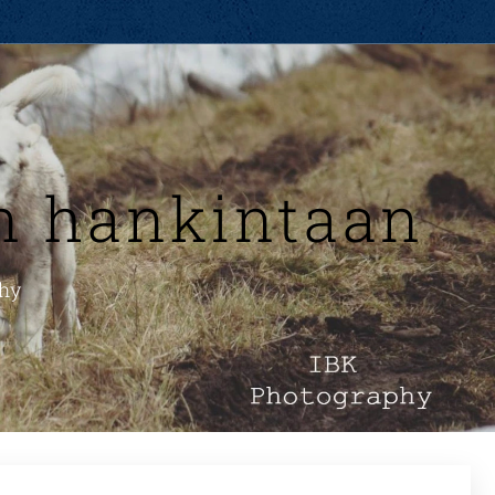
n hankintaan
phy