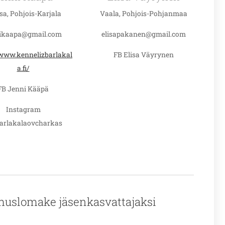
sa, Pohjois-Karjala
Vaala, Pohjois-Pohjanmaa
ikaapa@gmail.com
elisapakanen@gmail.com
/www.kennelizbarlakal
FB Elisa Väyrynen
a.fi/
FB Jenni Kääpä
Instagram
arlakalaovcharkas
uslomake jäsenkasvattajaksi