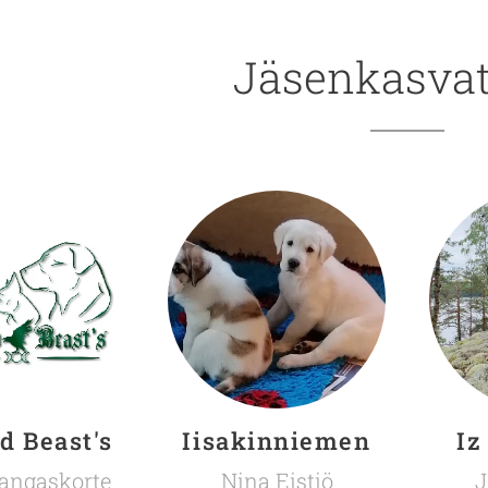
Jäsenkasvat
d Beast's
Iisakinniemen
Iz
angaskorte
Nina Eistiö
J