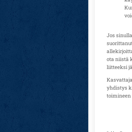
Kun
voi
Jos sinulla
suorittanu
allekirjoi
ota niistä
liitteeksi
Kasvattaja
yhdistys k
toimineen 