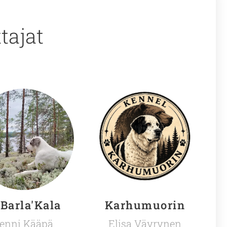
tajat
 Barla'Kala
Karhumuorin
enni Kääpä
Elisa Väyrynen