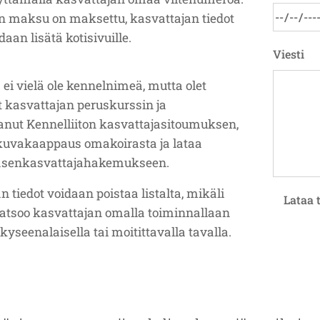
 maksu on maksettu, kasvattajan tiedot
daan lisätä kotisivuille.
Viesti
 ei vielä ole kennelnimeä, mutta olet
t kasvattajan peruskurssin ja
ttanut Kennelliiton kasvattajasitoumuksen,
 kuvakaappaus omakoirasta ja lataa
 jäsenkasvattajahakemukseen.
n tiedot voidaan poistaa listalta, mikäli
Lataa 
atsoo kasvattajan omalla toiminnallaan
kyseenalaisella tai moitittavalla tavalla.