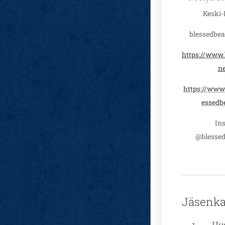
Keski
blessedbe
https://www.
ne
https://www
essedb
In
@blessed
Jäsenkas
Uus