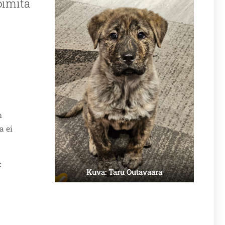
oimita
n
a ei
:
Kuva: Taru Outavaara