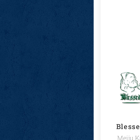
Blesse
Meiju K