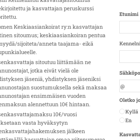
ekirjoitettu ja kasvattajan peruskurssi
Etunimi
ritettu.
men Keskiaasiankoirat ry:n kasvattajan
tinen sitoumus; keskiaasiankoiran pentua
myydä/sijoiteta/anneta taajama- eikä
Kenneln
punkialueelle.
enkasvattaja sitoutuu liittämään ne
nunostajat, jotka eivät vielä ole
Sähköpo
istyksen jäseniä, yhdistyksen jäseniksi
nnunostajan suostumuksella sekä maksaa
nnunostajan ensimmäisen vuoden
Oletko j
senmaksun alennettuun 10€ hintaan.
Kyllä
senkasvattajamaksu 10€/vuosi
En
ksetaan vasta hyväksytyn
senkasvattajahakemuksen jälkeen
Kasvatta
yttämällä kasvattajan omaa viitenumeroa.