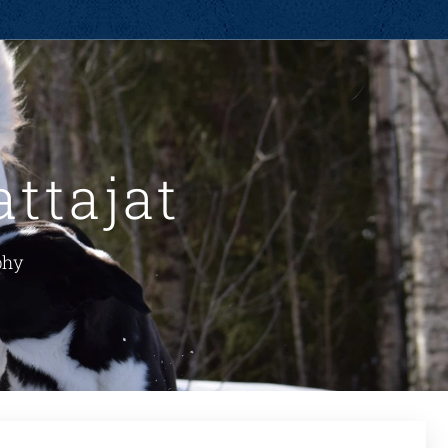
ttajat
phy