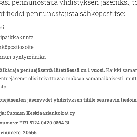
säsi pennunostajia yhdistyksen jäseniksi, t
t tiedot pennunostajista sähköpostitse:
mi
tipaikkakunta
köpostiosoite
nnun syntymäaika
äikäraja pentuejäsentä liitettäessä on 1 vuosi.
Kaikki sama
ntuejäsenet olisi toivottavaa maksaa samanaikaisesti, mutt
ntä.
ejäsenten jäsenyydet yhdistyksen tilille seuraavin tiedoin
ja: Suomen Keskiaasiankoirat ry
inumero:
FI31 5124 0420 0864 31
tenumero: 20666