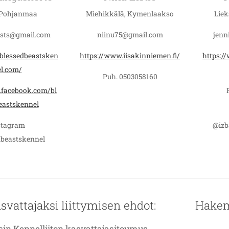
-Pohjanmaa
Miehikkälä, Kymenlaakso
Liek
asts@gmail.com
niinu75@gmail.com
jenn
blessedbeastsken
https://www.iisakinniemen.fi/
https:/
l.com/
Puh. 0503058160
.facebook.com/bl
eastskennel
stagram
@izb
beastskennel
vattajaksi liittymisen ehdot:
Hakem
in Kennelliiton kasvattajasitoumus