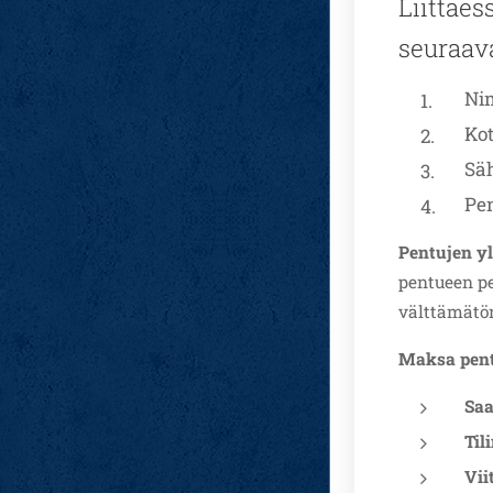
Liittäes
seuraava
Ni
Ko
Säh
Pe
Pentujen yl
pentueen pe
välttämätö
Maksa pentu
Saa
Til
Vii