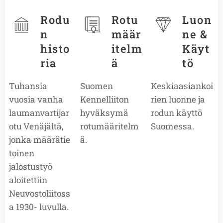
Rodu
Rotu
Luon
n
määr
ne &
histo
itelm
Käyt
ria
ä
tö
Tuhansia
Suomen
Keskiaasiankoi
vuosia vanha
Kennelliiton
rien luonne ja
laumanvartijar
hyväksymä
rodun käyttö
otu Venäjältä,
rotumääritelm
Suomessa.
jonka määrätie
ä.
toinen
jalostustyö
aloitettiin
Neuvostoliitoss
a 1930- luvulla.