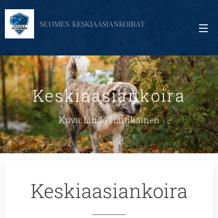
SUOMEN KESKIAASIANKOIRAT
Keskiaasiankoira
Kuva: Linda Hartikainen
Keskiaasiankoira