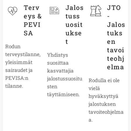
Terv
Jalos
JTO
eys &
tuss
-
PEVI
uosit
Jalos
SA
ukse
tuks
t
en
Rodun
tavoi
terveystilanne,
Yhdistys
teohj
yleisimmät
suosittaa
elma
sairaudet ja
kasvattajia
PEVISA:n
jalostussuositu
Rodulla ei ole
tilanne.
sten
vielä
täyttämiseen.
hyväksyttyä
jalostuksen
tavoiteohjelma
a.