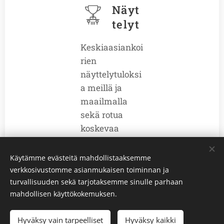
Näyt
telyt
Keskiaasiankoi
rien
näyttelytuloksi
a meillä ja
maailmalla
sekä rotua
koskevaa
näyttelyinfoa.
Käytämme evästeitä mahdollistaaksemme
verkkosivustomme asianmukaisen toiminnan ja
turvallisuuden sekä tarjotaksemme sinulle parhaan
mahdollisen käyttökokemuksen.
suomenkeskiaasiankoirat@gmail.com
Hyväksy vain tarpeelliset
Hyväksy kaikki