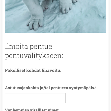
Ilmoita pentue
pentuvälitykseen:
Pakolliset kohdat lihavoitu.
Astutusajankohta ja/tai pentueen syntymäpäivä
Vanhempien viralliset nimet