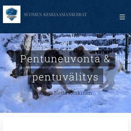
SUOMEN KESKIAASIANKOIRAT
Pentuneuvonta &
pentuvälitys
Kuva: Netta Keskinen